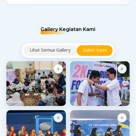
Gallery Kegiatan Kami
Lihat Semua Gallery
Galeri Kami
20260724 163636
Lari2
CSR · YCHI x PT Satya
Event · Fun Run 2024
Petroleum Nusantara