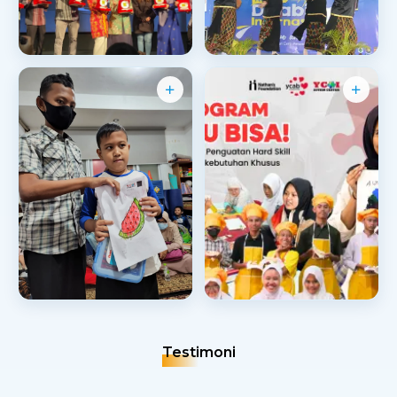
IBK AWARD1
Hdisabilitas3
Penghargaan
.thumbs · Event
R22
Ychi 4
Terapi
.thumbs · Kelas Bersama
Testimoni