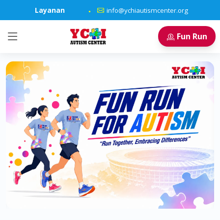
Layanan
info@ychiautismcenter.org
Fun Run